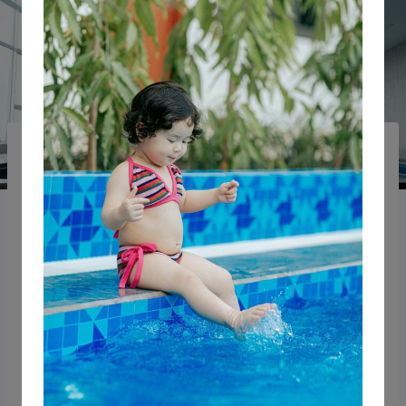
MON BLOG NATATION POUR TOUS À MARSEILLE
Comment Apprendre à
Nager aux Personnes
Handicapées à
Marseille, Allauch et
Plan-de-Cuques
Par
Christine Coach-Natation
02/06/2024