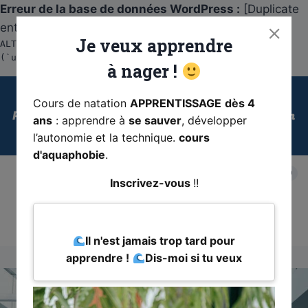
Erreur de la base de données WordPress :
[Duplicate
entry '' for key 'ac_blc_links.url_hash']
Je veux apprendre
ALTER TABLE `ac_blc_links` ADD UNIQUE KEY `url_hash`
(`url_hash`)
à nager
!
Aller
Je me Déplace à Domicile pour des cours
au
Cours de natation
APPRENTISSAGE
dès 4
Particuliers Sur Marseille – La Valentine – Allauch
ans
: apprendre à
se sauver
, développer
contenu
– Plan de Cuques – Cassis
l’autonomie et la technique.
cours
d'aquaphobie
.
0
Inscrivez-vous
!!
Coach-Natation.fr
Il n'est jamais trop tard pour
apprendre !
Dis-moi si tu veux