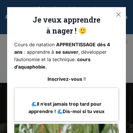
Aller
Je me Déplace à Domicile pour des cours
au
Particuliers Sur Marseille – La Valentine – Allauch
Je veux apprendre
contenu
– Plan de Cuques – Cassis
à nager
!
0
Cours de natation
APPRENTISSAGE
dès 4
ans
: apprendre à
se sauver
, développer
l’autonomie et la technique.
cours
Coach-Natation.fr
d'aquaphobie
.
Inscrivez-vous
!!
Il n'est jamais trop tard pour
apprendre !
Dis-moi si tu veux