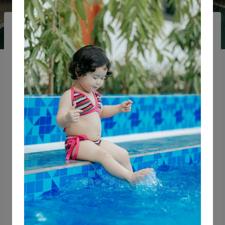
MON BLOG NATATION POUR TOUS À MARSEILLE
Cours de Natation à
Marseille 13013 :
Plongez dans
l’Excellence Aquatique
Par
Christine Coach-Natation
25/06/2024
La natation est une compétence essentielle et
un excellent moyen de rester en forme. À
Marseille 13013, nos cours de natation offrent
une opportunité unique pour les nageurs de