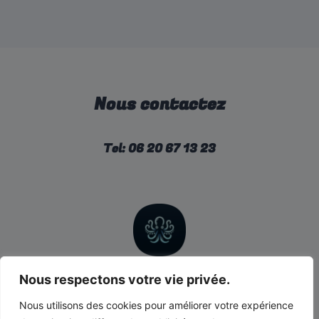
Nous contactez
Tel: 06 20 67 13 23
© 2026 Coach-Natation.fr
Nous respectons votre vie privée.
Nous utilisons des cookies pour améliorer votre expérience
CGV ET Mentions légales