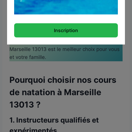
tous âges et niveaux de compétence
d’apprendre et de s’améliorer dans un
environnement accueillant et professionnel. Cet
article explore les avantages de nos cours de
Inscription
natation, les différentes options disponibles, et
pourquoi choisir nos cours de natation à
Marseille 13013 est le meilleur choix pour vous
et votre famille.
Pourquoi choisir nos cours
de natation à Marseille
13013 ?
1.
Instructeurs qualifiés et
expérimentés